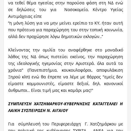
να τεθεί θέμα ηγεσίας στην παρούσα φάση στη ΝΔ ενώ
σε δηλώσεις του για Νοσοκομείο, Κέντρο Υγείας
Αντιμάχειας είπε
‘’η μόνη λύση για να μην μείνει ερείπιο το ΚΥ, ήταν αυτή
που πρότεινα για παραχώρηση του στην τοπική κοινωνία,
αλλά δεν προχώρησε λόγω δημοτικών εκλογών..’’
Κλείνοντας την ομιλία του αναφέρθηκε στο μοναδικό
λάθος της ΝΔ όπως πιστεύει εκείνος, την παραχώρηση
της ιδεολογικής ηγεμονίας στην Αριστερά. όλα αυτά τα
χρόνια" (Πανεπιστήμια, κουκουλοφόροι, αποφυλάκιση
Ξηρού κλπ) ενώ θα έπρεπε να λέμε με θάρρος "εμείς δεν
είμαστε κομμουνιστές, είμαστε δεξιοί, δηλ. κανονικοί
άνθρωποι.. Είναι τιμή μας και καμάρι μας!"
ΣΥΜΠΛΕΥΣΗ ΧΑΤΖΗΜΑΡΚΟΥ-ΚΥΒΕΡΝΗΣΗΣ ΚΑΤΑΓΓΕΛΛΕΙ Η
ΛΑΙΚΗ ΣΥΣΠΕΙΡΩΣΗ Ν. ΑΙΓΑΙΟΥ
Για σύμπλευσή του Περιφερειάρχη Γ. Χατζημάρκου με
την πολιτική της κυβέρνησης ΣΥΡΙΖΑ - ΑΝΕΛ, για την