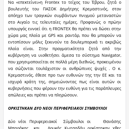
Να «επεκτείνει»η Frontex το τείχος του Έβρου, ζητά ο
βουλευτής του ΠΑΣΟΚ Δημήτρης Κρεμαστινός, στον
απόηχο των τραγικών συμβάντων πνιγμού μεταναστών
στο Αιγαίο τις τελευταίες ημέρες. Προφανώς ο πρώην
υπουργός εννοεί ότι η FRONTEX θα πρέπει να δώσει στην
χώρα μας πλοία με GPS και ραντάρ, που θα μπορούν να
εντοπίσουν μόλις ξεκινούν τα δουλεμπορικά τι ακριβώς
πλοία είναι. Στην πραγματικότητα ζητά από την
κυβέρνηση να υιοθετήσει άμεσα το σύστημα Navigator,
που χρησιμοποιείται σε πολλά μέρη διεθνώς, προκειμένου
να σώζονται τουλάχιστον οι ανθρώπινες ψυχές . Ο κ.
Κρεμαστινός, έθεσε προ των ευθυνών της την ΕΕ και τα
ισχυρά κράτη της, σημειώνοντας πως είναι αυτών οι
κυβερνήσεις που φέρουν την ευθύνη για τις παράπλευρες
απώλειες και πρέπει να πληρώσουν.
ΟΡΚΙΣΤΗΚΑΝ ΔΥΟ ΝΕΟΙ ΠΕΡΙΦΕΡΕΙΑΚΟΙ ΣΥΜΒΟΥΛΟΙ
Δύο νέοι Περιφερειακοί Σύμβουλοι οι Θανάσης
Μπαράκας και Λουκάς Κωτσαδάμ ορκίστηκαν χθες