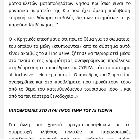
μοτοσικλετών μοτοποδηλάτων νήσου Κω ίσως είναι το
μοναδικό σωματείο της Κω που έχει άμεση πρόσβαση
επιρροή και δύναμη επιβολής δικαίων αιτημάτων στην
παρούσα Κυβέρνηση...’’
Ο κ Κρητικός επεσήμανε ότι πρώτο θέμα για το σωματείο,
του οποίου τα μέλη «κτυπιούνται» από το σύστημα αυτό,
είναι ακριβώς το all inclusive, ζήτησε να περιοριστεί μέσα
στο πλαίσιο της νομιμότητας αναφερόμενος παράλληλα
στη δέσμευση του προέδρου του ΣΥΡΙΖΑ ...ότι το σύστημα
all inclusive ... θα περιοριστεί...Ο πρόεδρος του Σωματείου
αναφέρθηκε και στα προβλήματα που προκύπτουν τόσο
από το θέμα του κατευθυνόμενου τουρισμού .όσο .. και
από τα πεντάστερα ξενοδοχεία..»
ΙΠΠΟΔΡΟΜΙΕΣ ΣΤΟ ΠΥΛΙ ΠΡΟΣ ΤΙΜΗ ΤΟΥ ΑΙ ΓΙΩΡΓΗ
Για άλλη μια χρονιά πραγματοποιήθηκαν με τη
συμμετοχή πλήθους πολιτών οι παραδοσιακές
ιπποδρομίες μπροστά από την εκκλησία του Αγίου