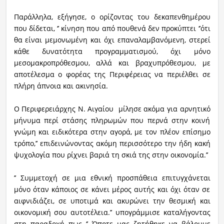
Παράλληλα, εξήγησε, ο ορίζοντας του δεκαπενθημέρου
που δίδεται, ‘’ κίνηση που από πουθενά δεν προκύπτει ‘’ότι
θα είναι μεμονωμένη και όχι επαναλαμβανόμενη, στερεί
κάθε δυνατότητα προγραμματισμού, όχι μόνο
μεσομακροπρόθεσμου, αλλά και βραχυπρόθεσμου, με
αποτέλεσμα ο φορέας της Περιφέρειας να περιέλθει σε
πλήρη άπνοια και ακινησία.
Ο Περιφερειάρχης Ν. Αιγαίου μίλησε ακόμα για αρνητικό
μήνυμα περί στάσης πληρωμών που περνά στην κοινή
γνώμη και ειδικότερα στην αγορά, με τον πλέον επίσημο
τρόπο,’’ επιδεινώνοντας ακόμη περισσότερο την ήδη κακή
ψυχολογία που ρίχνει βαριά τη σκιά της στην οικονομία.’’
’’ Συμμετοχή σε μια εθνική προσπάθεια επιτυγχάνεται
μόνο όταν κάποιος σε κάνει μέρος αυτής και όχι όταν σε
αιφνιδιάζει, σε υποτιμά και ακυρώνει την θεσμική και
οικονομική σου αυτοτέλεια.’’ υπογράμμισε καταλήγοντας
στη παραδοχή πως ‘’ Όποτε μας ζητήθηκε να βάλουμε