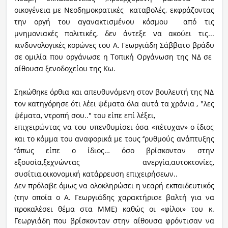
οικογένεια με Νεοδημοκρατικές καταβολές, εκφράζοντας
Ραδιόφωνο
την οργή του αγανακτισμένου κόσμου από τις
LIVE
μνημονιακές πολιτικές, δεν άντεξε να ακούει τις...
κινδυνολογικές κορώνες του Α. Γεωργιάδη Σάββατο βράδυ
Εκπομπές
σε ομιλία που οργάνωσε η Τοπική Οργάνωση της ΝΔ σε
αίθουσα ξενοδοχείου της Κω.
Σηκώθηκε όρθια και απευθυνόμενη στον βουλευτή της ΝΔ
Πολιτισμός
τον κατηγόρησε ότι λέει ψέματα όλα αυτά τα χρόνια , "λες
ψέματα, ντροπή σου.." του είπε επί λέξει,
επιχειρώντας να του υπενθυμίσει όσα «πέτυχαν» ο ίδιος
και το κόμμα του αναφορικά με τους ‘’ρυθμούς ανάπτυξης
‘’όπως είπε ο ίδιος… όσο βρίσκονταν στην
εξουσία,ξεχνώντας ανεργία,αυτοκτονίες,
συσίτια,οικονομική κατάρρευση επιχειρήσεων..
Δεν πρόλαβε όμως να ολοκληρώσει η νεαρή εκπαιδευτικός
(την οποία ο Α. Γεωργιάδης χαρακτήρισε βαλτή για να
προκαλέσει θέμα στα ΜΜΕ) καθώς οι «φίλοι» του κ.
Γεωργιάδη που βρίσκονταν στην αίθουσα φρόντισαν να