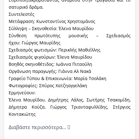
σατυρικό δράμα.
Συντελεστές
Μετάφραση:
Κωνσταντίνος Χρηστομάνος
Σύλληψη – Σκηνοθεσία:
Έλενα Μαυρίδου
Σύνθεση πρωτότυπης μουσικής – Σχεδιασμός
ήχου:
Γιώργος Μαυρίδης
Σχεδιασμός φωτισμών: Περικλής Μαθιέλλης
Σχεδιασμός φιγούρων:
Έλενα Μαυρίδου
Βοηθός σκηνοθέτιδος
: Ιωάννα Πιταούλη
Οργάνωση παραγωγής:
Γιάννα Αλ Νακά
Γραφείο Τύπου & Επικοινωνία:
Μαρία Τσολάκη
Φωτογραφίες:
Σπύρος Χατζηαγγελάκη
Ερμηνεύουν:
Έλενα Μαυρίδου, Δημήτρης Λάλος, Σωτήρης Τσακομίδη,
Δήμητρα Κούζα, Γιώργος Τριανταφυλλίδης, Στέργιος
Κοντακιώτης
Διαβάστε περισσότερα...