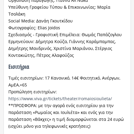
Οργάνωση παραγωγής: Γιάννα Αλ Νακά
Υπεύθυνη Γραφείου Τύπου & Επικοινωνίας: Μαρία
Τσολάκη
Social Media: Δανάη Γκουτκίδου
Φωτογραφίες: Elias Joidos
Σχεδιασμός - Γραφιστική Επιμέλεια: Θωμάς Παπάζογλου
Ερμηνεύουν: Δήμητρα Κούζα, Γιάννης Καράμπαμπας,
Δημήτρης Μανδρινός, Χριστίνα Μαριάνου, Στέργιος
Κοντακιώτης, Πέτρος Αλαφούζος
Εισιτήρια
Τιμές εισιτηρίων: 17 Κανονικό, 14€ Φοιτητικό, Ανέργων,
ΑμΕΑ,+65
Προπώληση εισιτηρίων:
https://www.viva.gr/tickets/theater/romaiosioulieta/
**ΠΡΟΣΦΟΡΑ: με την αγορά ενός εισιτηρίου για την
παράσταση «Ρωμαίος και Ιουλιέτα» και ενός για την
παράσταση «Βάκχες» η τιμή διαμορφώνεται στα 24 ευρώ
(ισχύει μόνο για τηλεφωνικές κρατήσεις)