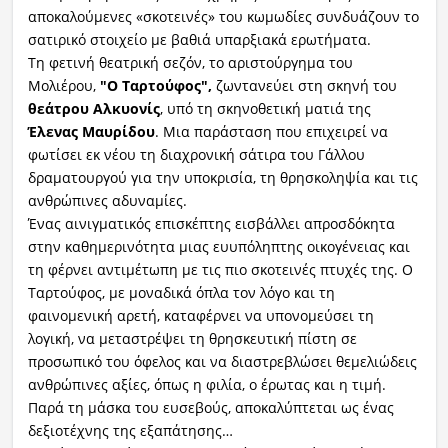
αποκαλούμενες «σκοτεινές» του κωμωδίες συνδυάζουν το
σατιρικό στοιχείο με βαθιά υπαρξιακά ερωτήματα.
Τη φετινή θεατρική σεζόν, το αριστούργημα του
Μολιέρου,
"Ο Ταρτούφος",
ζωντανεύει στη σκηνή του
θεάτρου Αλκυονίς
, υπό τη σκηνοθετική ματιά της
Έλενας Μαυρίδου
. Μια παράσταση που επιχειρεί να
φωτίσει εκ νέου τη διαχρονική σάτιρα του Γάλλου
δραματουργού για την υποκρισία, τη θρησκοληψία και τις
ανθρώπινες αδυναμίες.
Ένας αινιγματικός επισκέπτης εισβάλλει απροσδόκητα
στην καθημερινότητα μιας ευυπόληπτης οικογένειας και
τη φέρνει αντιμέτωπη με τις πιο σκοτεινές πτυχές της. Ο
Ταρτούφος, με μοναδικά όπλα τον λόγο και τη
φαινομενική αρετή, καταφέρνει να υπονομεύσει τη
λογική, να μεταστρέψει τη θρησκευτική πίστη σε
προσωπικό του όφελος και να διαστρεβλώσει θεμελιώδεις
ανθρώπινες αξίες, όπως η φιλία, ο έρωτας και η τιμή.
Παρά τη μάσκα του ευσεβούς, αποκαλύπτεται ως ένας
δεξιοτέχνης της εξαπάτησης…