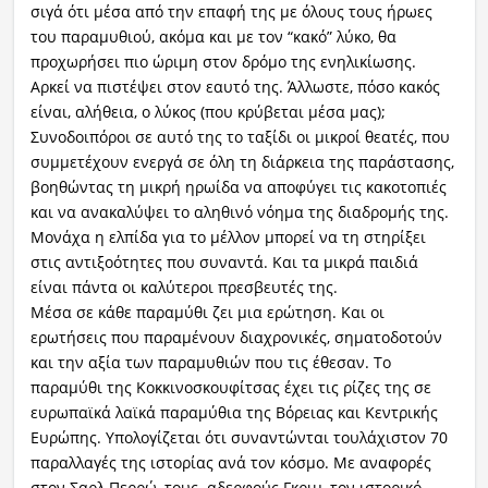
σιγά ότι μέσα από την επαφή της με όλους τους ήρωες
του παραμυθιού, ακόμα και με τον “κακό” λύκο, θα
προχωρήσει πιο ώριμη στον δρόμο της ενηλικίωσης.
Αρκεί να πιστέψει στον εαυτό της. Άλλωστε, πόσο κακός
είναι, αλήθεια, ο λύκος (που κρύβεται μέσα μας);
Συνοδοιπόροι σε αυτό της το ταξίδι οι μικροί θεατές, που
συμμετέχουν ενεργά σε όλη τη διάρκεια της παράστασης,
βοηθώντας τη μικρή ηρωίδα να αποφύγει τις κακοτοπιές
και να ανακαλύψει το αληθινό νόημα της διαδρομής της.
Μονάχα η ελπίδα για το μέλλον μπορεί να τη στηρίξει
στις αντιξοότητες που συναντά. Και τα μικρά παιδιά
είναι πάντα οι καλύτεροι πρεσβευτές της.
Μέσα σε κάθε παραμύθι ζει μια ερώτηση. Και οι
ερωτήσεις που παραμένουν διαχρονικές, σηματοδοτούν
και την αξία των παραμυθιών που τις έθεσαν. Το
παραμύθι της Κοκκινοσκουφίτσας έχει τις ρίζες της σε
ευρωπαϊκά λαϊκά παραμύθια της Βόρειας και Κεντρικής
Ευρώπης. Υπολογίζεται ότι συναντώνται τουλάχιστον 70
παραλλαγές της ιστορίας ανά τον κόσμο. Με αναφορές
στον Σαρλ Περρώ, τους αδερφούς Γκριμ, τον ιστορικό