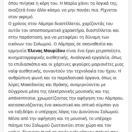
όπου πνίγηκε η κόρη του. Η Μαρία χάνει τα λογικά της,
αναζητά έναν άλλο κόσμο, να μην πονάει πια. Ρίχνεται
στον γκρεμό.
Ο χρόνος στον Λάμπρο διαστέλλεται, χαρίζοντάς του
αυτόν τον αποσπασματικό χαρακτήρα, διαστέλλεται και
στην παράσταση, για να μεταφέρει τη δύναμη των
εικόνων του Σολωμού. Ο Λάμπρος σε σκηνοθεσία και
ερμηνεία
Έλενας Μαυρίδου
είναι ένα έργο χειροποίητο,
κινηματογραφικής αισθητικής. Αναλογικά εργαλεία, όπως
το επιδιασκόπιο και οι χάρτινες φιγούρες-μαριονέτες μιας
ναΐφ αισθητικής, συναντούν την τεχνολογία του ήχου. Η
ανθρώπινη φωνή και τα παραδοσιακά όργανα, όπως οι
λύρες Μακεδονίας και Θράκης, αναμιγνύονται με
σύγχρονα μέσα της ηλεκτρονικής μουσικής και της
ambientnoise, χρωματίζοντας την αφήγηση του Λάμπρου,
κατασκευάζοντας ένα ακουστικό και οπτικό σύμπαν για
να ταξιδέψει ο υπέροχος λόγος του Διονύσιου Σολωμού.
Μέσα από την αφήγηση και τη μουσική, το υπέροχο
ποίημα του Σολωμού ζωντανεύει στον χώρο και τον
χρόνο, δίνοντας πνοή σε σκιές ενός κόσμου παλιού που