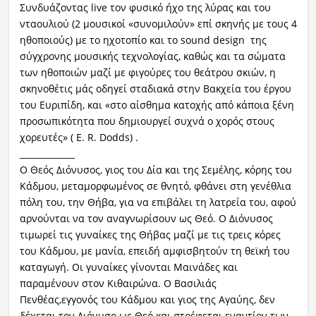
Συνδυάζοντας live τον φυσικό ήχο της λύρας και του
νταουλιού (2 μουσικοί «συνομιλούν» επί σκηνής με τους 4
ηθοποιούς) με το ηχοτοπίο και το sound design της
σύγχρονης μουσικής τεχνολογίας, καθώς και τα σώματα
των ηθοποιών μαζί με φιγούρες του θεάτρου σκιών, η
σκηνοθέτις μάς οδηγεί σταδιακά στην Βακχεία του έργου
του Ευριπίδη, και «στο αίσθημα κατοχής από κάποια ξένη
προσωπικότητα που δημιουργεί συχνά ο χορός στους
χορευτές» ( E. R. Dodds) .
_____________
Ο Θεός Διόνυσος, γιος του Δία και της Σεμέλης, κόρης του
Κάδμου, μεταμορφωμένος σε θνητό, φθάνει στη γενέθλια
πόλη του, την Θήβα, για να επιβάλει τη λατρεία του, αφού
αρνούνται να τον αναγνωρίσουν ως Θεό. Ο Διόνυσος
τιμωρεί τις γυναίκες της Θήβας μαζί με τις τρεις κόρες
του Κάδμου, με μανία, επειδή αμφισβητούν τη θεϊκή του
καταγωγή. Οι γυναίκες γίνονται Μαινάδες και
παραμένουν στον Κιθαιρώνα. Ο Βασιλιάς
Πενθέας,εγγονός του Κάδμου και γιος της Αγαύης, δεν
δέχεται τον Διόνυσο ως Θεό και στρέφεται εναντίον των