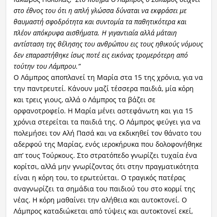
στο έθνος του ότι η απλή γλώσσα δύναται να εκφράσει με
θαυμαστή σφοδρότητα και συντομία τα παθητικότερα και
πλέον απόκρυφα αισθήματα. Η γιγαντιαία αλλά μάταιη
αντίσταση της θέλησης του ανθρώπου εις τους ηθικούς νόμους
δεν επαραστήθηκε ίσως ποτέ εις εικόνας τρομερότερη από
τούτην του Λάμπρου.”
Ο Λάμπρος αποπλανεί τη Μαρία στα 15 της χρόνια, για να
την παντρευτεί. Κάνουν μαζί τέσσερα παιδιά, μία κόρη
και τρεις γιους, αλλά ο Λάμπρος τα βάζει σε
ορφανοτροφείο. Η Μαρία μένει αστεφάνωτη και για 15
χρόνια στερείται τα παιδιά της. Ο Λάμπρος φεύγει για να
πολεμήσει τον Αλή Πασά και να εκδικηθεί τον θάνατο του
αδερφού της Μαρίας, ενός ιεροκήρυκα που δολοφονήθηκε
απ’ τους Τούρκους. Στο στρατόπεδο γνωρίζει τυχαία ένα
κορίτσι, αλλά μην γνωρίζοντας ότι στην πραγματικότητα
είναι η κόρη του, το ερωτεύεται. Ο τραγικός πατέρας
αναγνωρίζει τα σημάδια του παιδιού του στο κορμί της
νέας. Η κόρη μαθαίνει την αλήθεια και αυτοκτονεί. Ο
Λάμπρος καταδιώκεται από τύψεις και αυτοκτονεί εκεί,