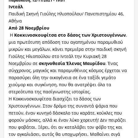
Παρασκευή, 12/11/2021 - 19:01
Ιντεάλ
Παιδική Σκηνή Γιούλης Ηλιοπούλου/ Πανεπιστημίου 46,
Αθήνα
Από 28 Νοεμβρίου
Η
Κοκκινοσκουφίτσα στο δάσος των Χριστουγέννων
,
μια πρωτότυπη απόδοση του αγαπημένου παραμυθιού
μικρών και μεγάλων, κάνει πρεμιέρα στην παιδική σκηνή
Γιούλης Ηλιοπούλου στο Ιντεάλ την Κυριακή 28
Νοεμβρίου σε
σκηνοθεσία Έλενας Μαυρίδου
. Ένας
σύγχρονος, μαγικός και παραμυθένιος κόσμος έρχεται να
παρασύρει όλη την οικογένεια σε ένα ταξίδι γεμάτο
χιούμορ και συγκίνηση, που θα ανατρέψει όλα τα
στερεότυπα της πασίγνωστης ιστορίας.
Η Κοκκινοσκουφίτσα διασχίζει το δάσος των
Χριστουγέννων. Στον δρόμο της συναντά ψάρια που
πετούν, έναν κυνηγό δάσκαλο του καράτε, κούκλες που
φορούν μάσκες, αλλά κι έναν λύκο χορευτή! Δεν πειράζει
που φοβάται. Ξέρει, ότι αν καταλάβει τον φόβο της και
τον αγκαλιάσει, αυτός θα υποχωρήσει. Μαθαίνει σιγά