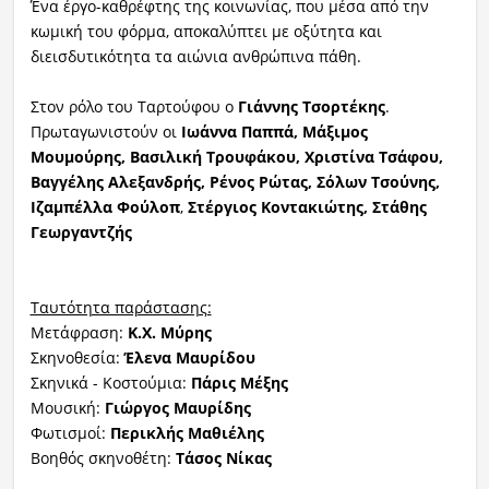
Ένα έργο-καθρέφτης της κοινωνίας, που μέσα από την
κωμική του φόρμα, αποκαλύπτει με οξύτητα και
διεισδυτικότητα τα αιώνια ανθρώπινα πάθη.
Στον ρόλο του Ταρτούφου ο
Γιάννης Τσορτέκης
.
Πρωταγωνιστούν οι
Ιωάννα Παππά, Μάξιμος
Μουμούρης, Βασιλική Τρουφάκου, Χριστίνα Τσάφου,
Βαγγέλης Αλεξανδρής, Ρένος Ρώτας, Σόλων Τσούνης,
Ιζαμπέλλα Φούλοπ
,
Στέργιος Κοντακιώτης, Στάθης
Γεωργαντζής
Ταυτότητα παράστασης:
Μετάφραση:
Κ.Χ. Μύρης
Σκηνοθεσία:
Έλενα Μαυρίδου
Σκηνικά - Κοστούμια:
Πάρις Μέξης
Μουσική:
Γιώργος Μαυρίδης
Φωτισμοί:
Περικλής Μαθιέλης
Βοηθός σκηνοθέτη:
Τάσος Νίκας