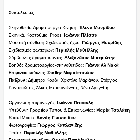
Συντελεστές
Σκηνοθεσία-Δραματουργία-Κίνηση:
Έλενα Μαυρίδου
Σκηνικά, Κοστούμια, Props:
Ιωάννα Πλέσσα
Μουσική σύνθεση-Σχεδιασμός ήχου:
Γιώργος Μαυρίδης
Σχεδιασμός φωτισμών:
Περικλής Μαθιέλλης
Σύμβουλος δραματουργίας:
Αλέξανδρος Μιστριώτης
Βοηθός δραματουργίας-σκηνοθέτιδος:
Γιάννα Αλ Νακά
Επιμέλεια κούκλας:
Στάθης Μαρκόπουλος
Παίζουν:
Δήμητρα Κούζα, Χριστίνα Μαριάνου, Στέργιος
Κοντακιώτης, Άλκης Μπακογιάννης, Νένα Δρογγίτη
Οργάνωση παραγωγής:
Ιωάννα Πιταούλη
Υπεύθυνη Γραφείου Τύπου & Επικοινωνίας:
Μαρία Τσολάκη
Social Media:
Δανάη Γκουτκίδου
Φωτογραφίες:
Γιώργος Καπλανίδης
Trailer:
Περικλής Μαθιέλλης
Γραφιστική επιμέλεια:
Θωμάς Παπάζογλου