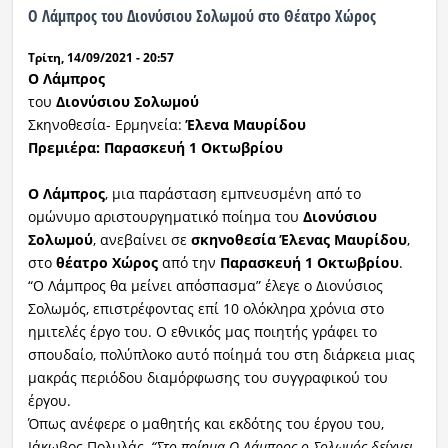
Ο Λάμπρος του Διονύσιου Σολωμού στο Θέατρο Χώρος
Τρίτη, 14/09/2021 - 20:57
Ο Λάμπρος
του
Διονύσιου Σολωμού
Σκηνοθεσία- Ερμηνεία:
Έλενα Μαυρίδου
Πρεμιέρα: Παρασκευή 1 Οκτωβρίου
Ο Λάμπρος
, μια παράσταση εμπνευσμένη από το
ομώνυμο αριστουργηματικό ποίημα του
Διονύσιου
Σολωμού
, ανεβαίνει σε
σκηνοθεσία Έλενας Μαυρίδου
,
στο
θέατρο Χώρος
από την
Παρασκευή 1 Οκτωβρίου
.
“Ο Λάμπρος θα μείνει απόσπασμα” έλεγε ο Διονύσιος
Σολωμός, επιστρέφοντας επί 10 ολόκληρα χρόνια στο
ημιτελές έργο του. Ο εθνικός μας ποιητής γράφει το
σπουδαίο, πολύπλοκο αυτό ποίημά του στη διάρκεια μιας
μακράς περιόδου διαμόρφωσης του συγγραφικού του
έργου.
Όπως ανέφερε ο μαθητής και εκδότης του έργου του,
Iάκωβος Πολυλάς,
“Στο ποίημα Ο Λάμπρος ο Σολωμός δείχνει