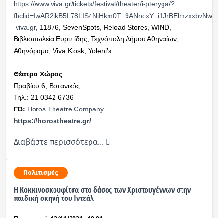
https://www.viva.gr/tickets/festival/theater/i-pteryga/?
fbclid=IwAR2jkB5L78LIS4NiHkm0T_9ANnoxY_i1JrBElmzxxbvNw
viva
.
gr
, 11876, SevenSpots, Reload Stores, WIND,
Βιβλιοπωλεία Ευριπίδης, Τεχνόπολη Δήμου Αθηναίων,
Αθηνόραμα, Viva Kiosk, Yoleni’s
Θέατρο Χώρος
Πραβίου 6, Βοτανικός
Τηλ.: 21 0342 6736
FB:
Horos Theatre Company
https://horostheatre.gr/
Διαβάστε περισσότερα...
Πολιτισμός
Η Κοκκινοσκουφίτσα στο δάσος των Χριστουγέννων στην
παιδική σκηνή του Ιντεάλ