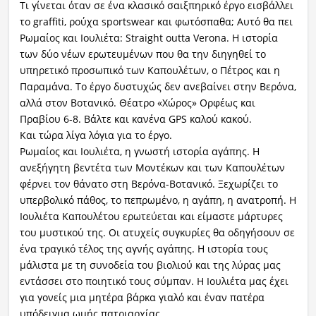
Τι γίνεται όταν σε ένα κλασικό σαιξπηρικό έργο εισβάλλει
το graffiti, ρούχα sportswear και φωτόσπαθα; Αυτό θα πει
Ρωμαίος και Ιουλιέτα: Straight outta Verona. Η ιστορία
των δύο νέων ερωτευμένων που θα την διηγηθεί το
υπηρετικό προσωπικό των Καπουλέτων, ο Πέτρος και η
Παραμάνα. Το έργο δυστυχώς δεν ανεβαίνει στην Βερόνα,
αλλά στον Βοτανικό. Θέατρο «Χώρος» Ορφέως και
Πραβίου 6-8. Βάλτε και κανένα GPS καλού κακού.
Και τώρα λίγα λόγια για το έργο.
Ρωμαίος και Ιουλιέτα, η γνωστή ιστορία αγάπης. Η
ανεξήγητη βεντέτα των Μοντέκων και των Καπουλέτων
φέρνει τον θάνατο στη Βερόνα-Βοτανικό. Ξεχωρίζει το
υπερβολικό πάθος, το πεπρωμένο, η αγάπη, η ανατροπή. Η
Ιουλιέτα Καπουλέτου ερωτεύεται και είμαστε μάρτυρες
του μυστικού της. Οι ατυχείς συγκυρίες θα οδηγήσουν σε
ένα τραγικό τέλος της αγνής αγάπης. Η ιστορία τους
μάλιστα με τη συνοδεία του βιολιού και της λύρας μας
εντάσσει στο ποιητικό τους σύμπαν. Η Ιουλιέτα μας έχει
για γονείς μια μητέρα βάρκα γιαλό και έναν πατέρα
υπόδειγμα ωμής πατριαρχίας.