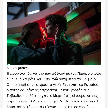
©Elias Joidos
Θέλουν, λοιπόν, να την παντρέψουν με τον Πάρη, ο οποίος
είναι ένα χαϊβάνι και μισό, ενώ αυτή θέλει τον Ρωμαίο.
Ωραίο παιδί σαν τα κρύα τα νερά. Στο πλάι του Ρωμαίου,
ο πάτερ Λαυρέντιος ασχολείται με κάτι χορτάρια, ο
Τυβάλδος πουλάει μαγκιά, ο Μερκούτης σίγουρα κάτι έχει
πάρει, ο Μπεμβόλιο είναι ψυχούλα. Το τέλειο κάστινγκ: Η
Δήμητρα, ο Γιάννης, ο Στέργιος και ο Πέτρος χορεύουν,