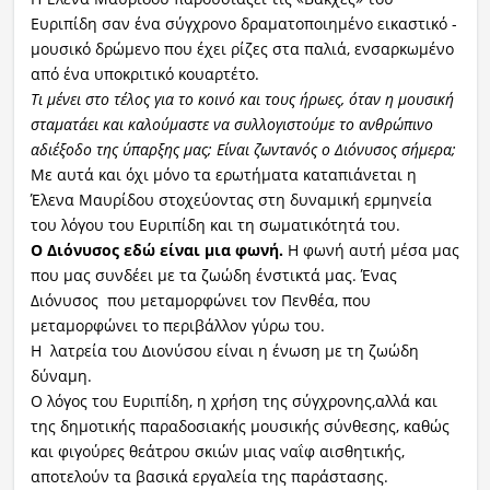
Ευριπίδη σαν ένα σύγχρονο δραματοποιημένο εικαστικό -
μουσικό δρώμενο που έχει ρίζες στα παλιά, ενσαρκωμένο
από ένα υποκριτικό κουαρτέτο.
Τι μένει στο τέλος για το κοινό και τους ήρωες, όταν η μουσική
σταματάει και καλούμαστε να συλλογιστούμε το ανθρώπινο
αδιέξοδο της ύπαρξης μας; Είναι ζωντανός ο Διόνυσος σήμερα;
Με αυτά και όχι μόνο τα ερωτήματα καταπιάνεται η
Έλενα Μαυρίδου στοχεύοντας στη δυναμική ερμηνεία
του λόγου του Ευριπίδη και τη σωματικότητά του.
Ο Διόνυσος εδώ είναι μια φωνή.
Η φωνή αυτή μέσα μας
που μας συνδέει με τα ζωώδη ένστικτά μας. Ένας
Διόνυσος που μεταμορφώνει τον Πενθέα, που
μεταμορφώνει το περιβάλλον γύρω του.
Η λατρεία του Διονύσου είναι η ένωση με τη ζωώδη
δύναμη.
Ο λόγος του Ευριπίδη, η χρήση της σύγχρονης,αλλά και
της δημοτικής παραδοσιακής μουσικής σύνθεσης, καθώς
και φιγούρες θεάτρου σκιών μιας ναΐφ αισθητικής,
αποτελούν τα βασικά εργαλεία της παράστασης.