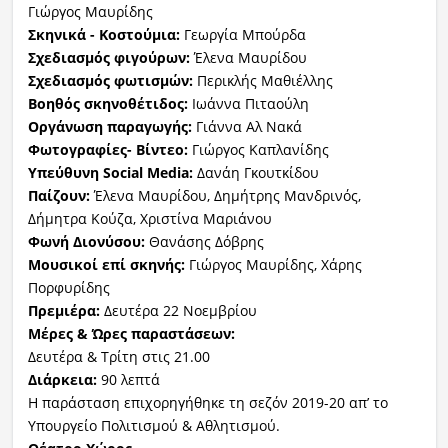
Γιώργος Μαυρίδης
Σκηνικά - Κοστούμια:
Γεωργία Μπούρδα
Σχεδιασμός φιγούρων:
Έλενα Μαυρίδου
Σχεδιασμός φωτισμών:
Περικλής Μαθιέλλης
Βοηθός σκηνοθέτιδος:
Ιωάννα Πιταούλη
Οργάνωση παραγωγής:
Γιάννα Αλ Νακά
Φωτογραφίες- Βίντεο:
Γιώργος Καπλανίδης
Υπεύθυνη Social Media:
Δανάη Γκουτκίδου
Παίζουν:
Έλενα Μαυρίδου, Δημήτρης Μανδρινός,
Δήμητρα Κούζα, Χριστίνα Μαριάνου
Φωνή Διονύσου:
Θανάσης Δόβρης
Μουσικοί επί σκηνής:
Γιώργος Μαυρίδης, Χάρης
Πορφυρίδης
Πρεμιέρα:
Δευτέρα 22 Νοεμβρίου
Μέρες & Ώρες παραστάσεων:
Δευτέρα & Τρίτη στις 21.00
Διάρκεια:
90 λεπτά
Η παράσταση επιχορηγήθηκε τη σεζόν 2019-20 απ’ το
Υπουργείο Πολιτισμού & Αθλητισμού.