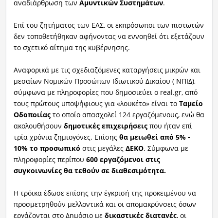
αναδιάρθρωση των
Αμυντικών Συστημάτων
.
Επί του ζητήματος των ΕΑΣ, οι εκπρόσωποι των πιστωτών
δεν τοποθετήθηκαν αφήνοντας να εννοηθεί ότι εξετάζουν
το σχετικό αίτημα της κυβέρνησης.
Αναφορικά με τις σχεδιαζόμενες καταργήσεις μικρών και
μεσαίων Νομικών Προσώπων Ιδιωτικού Δικαίου ( ΝΠΙΔ),
σύμφωνα με πληροφορίες που δημοσιεύει ο real.gr, από
τους πρώτους υποψήφιους για «λουκέτο» είναι το
Tαμείο
Oδοποιίας
το οποίο απασχολεί 124 εργαζόμενους, ενώ θα
ακολουθήσουν
δημοτικές επιχειρήσεις
που ήταν επί
τρία χρόνια ζημιογόνες. Επίσης
θα μειωθεί από 5% -
10% το προσωπικό
στις μεγάλες
ΔΕΚΟ
. Σύμφωνα με
πληροφορίες περίπου
600 εργαζόμενοι στις
συγκοινωνίες θα τεθούν σε διαθεσιμότητα.
Η τρόικα έδωσε επίσης την έγκρισή της προκειμένου να
προσμετρηθούν μελλοντικά και οι απομακρύνσεις όσων
εργάζονται στο Δημόσιο με
δικαστικές διαταγές
, οι