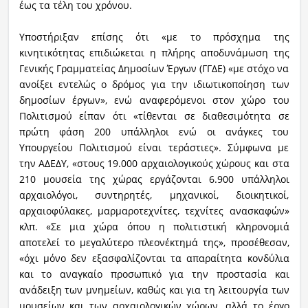
έως τα τέλη του χρόνου.
Υποστήριξαν επίσης ότι «με το πρόσχημα της
κινητικότητας επιδιώκεται η πλήρης αποδυνάμωση της
Γενικής Γραμματείας Δημοσίων Έργων (ΓΓΔΕ) «με στόχο να
ανοίξει εντελώς ο δρόμος για την ιδιωτικοποίηση των
δημοσίων έργων», ενώ αναφερόμενοι στον χώρο του
Πολιτισμού είπαν ότι «τίθενται σε διαθεσιμότητα σε
πρώτη φάση 200 υπάλληλοι ενώ οι ανάγκες του
Υπουργείου Πολιτισμού είναι τεράστιες». Σύμφωνα με
την ΑΔΕΔΥ, «στους 19.000 αρχαιολογικούς χώρους και στα
210 μουσεία της χώρας εργάζονται 6.900 υπάλληλοι
αρχαιολόγοι, συντηρητές, μηχανικοί, διοικητικοί,
αρχαιοφύλακες, μαρμαροτεχνίτες, τεχνίτες ανασκαφών»
κλπ. «Σε μια χώρα όπου η πολιτιστική κληρονομιά
αποτελεί το μεγαλύτερο πλεονέκτημά της», προσέθεσαν,
«όχι μόνο δεν εξασφαλίζονται τα απαραίτητα κονδύλια
και το αναγκαίο προσωπικό για την προστασία και
ανάδειξη των μνημείων, καθώς και για τη λειτουργία των
μουσείων και των αρχαιολογικών χώρων, αλλά το έργο