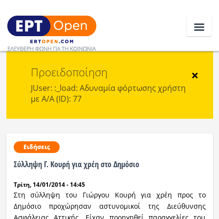
Προειδοποίηση
Ειδήσεις
×
JUser: :_load: Αδυναμία φόρτωσης χρήστη
με Α/Α (ID): 77
Ελλάδα
Κοινωνία
Πολιτική
Ειδήσεις
Σύλληψη Γ. Κουρή για χρέη στο Δημόσιο
Οικονομία
Τρίτη, 14/01/2014 - 14:45
Αθλητικά
Στη σύλληψη του Γιώργου Κουρή για χρέη προς το
Δημόσιο προχώρησαν αστυνομικοί της Διεύθυνσης
Κόσμος
Ασφάλειας Αττικής. Είχαν προηγηθεί παραγγελίες του