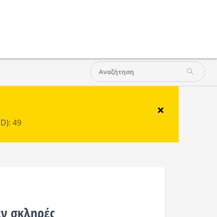
×
D): 49
ν σκληρές