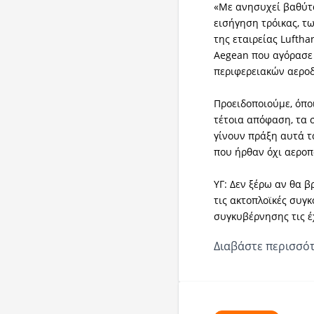
«Με ανησυχεί βαθύτα
εισήγηση τρόικας, τ
της εταιρείας Lufth
Aegean που αγόρασε τ
περιφερειακών αεροδ
Προειδοποιούμε, όπο
τέτοια απόφαση, τα σ
γίνουν πράξη αυτά τ
που ήρθαν όχι αεροπ
ΥΓ: Δεν ξέρω αν θα β
τις ακτοπλοϊκές συγκ
συγκυβέρνησης τις έ
Διαβάστε περισσότ