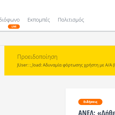
διόφωνο
Εκπομπές
Πολιτισμός
LIVE
Προειδοποίηση
JUser: :_load: Αδυναμία φόρτωσης χρήστη με Α/Α (I
Ειδήσεις
ΑΝΕΛ: «Δήθε