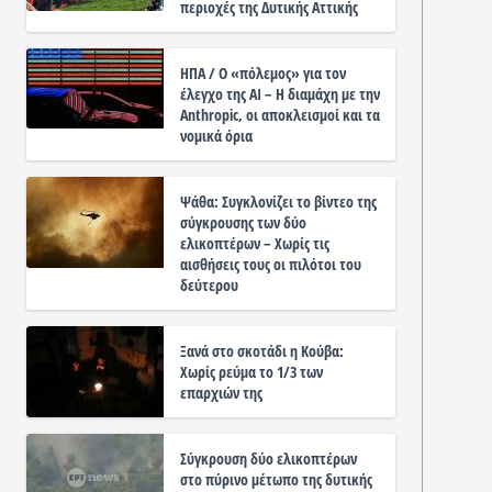
περιοχές της Δυτικής Αττικής
ΗΠΑ / Ο «πόλεμος» για τον
έλεγχο της ΑΙ – Η διαμάχη με την
Anthropic, οι αποκλεισμοί και τα
νομικά όρια
Ψάθα: Συγκλονίζει το βίντεο της
σύγκρουσης των δύο
ελικοπτέρων – Χωρίς τις
αισθήσεις τους οι πιλότοι του
δεύτερου
Ξανά στο σκοτάδι η Κούβα:
Χωρίς ρεύμα το 1/3 των
επαρχιών της
Σύγκρουση δύο ελικοπτέρων
στο πύρινο μέτωπο της δυτικής