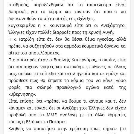
σταθμούς, παραδέχθηκαν ότι το αποτέλεσμα είναι
δυσμενές για το κόμμα και τόνισαν ότι πρέπει να
διερευνηθούν τα αίτια αυτής της εξέλιξης.
Συγκεκριμένα η κ. Κουντουρά είπε ότι οι Ανεξάρτητοι
Έλληνες είχαν πολλές διαρροές προς τη Χρυσή Αυγή.
Η κ. Ιατρίδη είπε ότι δεν θα θέσει θέμα ηγεσίας, αλλά
πρέπει να συζητηθούν στα αρμόδια κομματικά όργανα, τα
αίτια του αποτελέσματος.
Πιο αυστηρός ήταν ο Βασίλης Καπερνάρος, ο οποίος είπε
ότι «υπάρχουν νοητές και αυτονόητες ευθύνες σε όλους
μας, σε όλα τα επίπεδα και στην ηγεσία και σε εμάς» και
πρόσθεσε πως θα έπρεπε το κόμμα του να κάνει «δυο
φορές πιο σκληρό προεκλογικό αγώνα κατά της
κυβέρνησης».
Είπε, επίσης, ότι «πρέπει να δούμε τι κάναμε και τι δεν
κάναμε» και τόνισε ότι οι Ανεξάρτητοι Έλληνες δεν είχαν
προβολή από τα ΜΜΕ ανάλογη με τα άλλα κόμματα,
«όπως η Ελιά και το Ποτάμι».
Κληθείς να απαντήσει στην ερώτηση «πως πήρατε (το