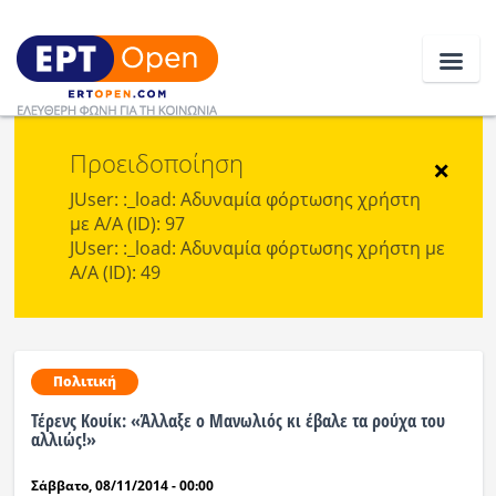
Προειδοποίηση
Ειδήσεις
×
JUser: :_load: Αδυναμία φόρτωσης χρήστη
με Α/Α (ID): 97
Ελλάδα
JUser: :_load: Αδυναμία φόρτωσης χρήστη με
Α/Α (ID): 49
Κοινωνία
Πολιτική
Οικονομία
Πολιτική
Τέρενς Κουίκ: «Άλλαξε ο Μανωλιός κι έβαλε τα ρούχα του
Αθλητικά
αλλιώς!»
Κόσμος
Σάββατο, 08/11/2014 - 00:00