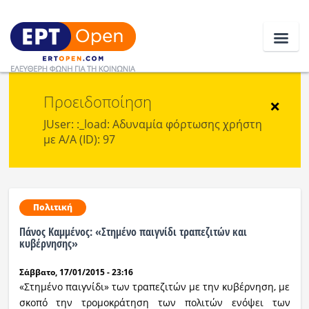
Προειδοποίηση
Ειδήσεις
×
JUser: :_load: Αδυναμία φόρτωσης χρήστη
με Α/Α (ID): 97
Ελλάδα
Κοινωνία
Πολιτική
Πολιτική
Πάνος Καμμένος: «Στημένο παιγνίδι τραπεζιτών και
Οικονομία
κυβέρνησης»
Αθλητικά
Σάββατο, 17/01/2015 - 23:16
«Στημένο παιγνίδι» των τραπεζιτών με την κυβέρνηση, με
Κόσμος
σκοπό την τρομοκράτηση των πολιτών ενόψει των