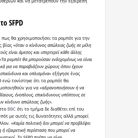
υθεριών και να μετατρέπουν την εξαίρεση
 το SFPD
ι πως θα χρησιμοποιήσει τα ρομπότ για την
ς βίας
«όταν ο κίνδυνος απώλειας ζωής σε μέλη
ούς είναι άμεσος και υπερτερεί κάθε άλλης
«Τα ρομπότ θα μπορούσαν ενδεχομένως να είναι
ικά για να παραβιάζουν χώρους όπου έχουν
 επικίνδυνα και οπλισμένα»
εξήγησε ένας
 ενώ τονίστηκε ότι τα ρομπότ θα
μοποιηθούν για να
«αδρανοποιήσουν ή να
αιους, ένοπλους, επικίνδυνους υπόπτους σε
υν κίνδυνο απώλειας ζωής».
 στο
BBC
ότι το τμήμα δε διαθέτει επί του
πότ με αυτές τις δυνατότητες αλλά μπορεί
λλον. «
Καμία πολιτική δεν μπορεί να προβλέψει
 ή εξαιρετική περίσταση που μπορεί να
ματικοί. Το SFPD πρέπει να είναι