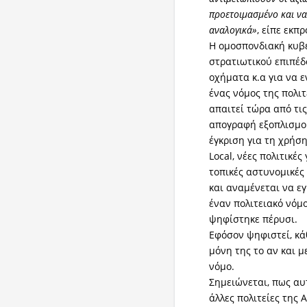
προετοιμασμένο και να
αναλογικά»
, είπε εκπ
Η ομοσπονδιακή κυβέ
στρατιωτικού επιπέδ
οχήματα κ.α για να ε
ένας νόμος της πολι
απαιτεί τώρα από τι
απογραφή εξοπλισμού
έγκριση για τη χρήσ
Local, νέες πολιτικέ
τοπικές αστυνομικές
και αναμένεται να ε
έναν πολιτειακό νόμ
ψηφίστηκε πέρυσι.
Εφόσον ψηφιστεί, κάθ
μόνη της το αν και 
νόμο.
Σημειώνεται, πως αυ
άλλες πολιτείες της 