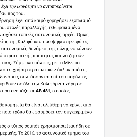
 έχει την ικανότητα να ανταποκρίνεται
ρόσωπος του.
ρνηση έχει από καιρό χορηγήσει εξοπλισμό
ου, στολές παραλλαγής, τεθωρακισμένα
νισχύσει τοπικές αστυνομικές αρχές. Όμως,
τείας της Καλιφόρνια που ψηφίστηκε φέτος
ς αστυνομικές δυνάμεις της πόλης να κάνουν
 στρατιωτικής ποιότητας και να ζητούν
η τους. Σύμφωνα πάντως, με το Mission
ς για τη χρήση στρατιωτικών όπλων από τις
 δυνάμεις συντάσσονται επί του παρόντος
γκριθούν σε όλη την Καλιφόρνια χάρη σε
ο που ονομάζεται
AB 481
, ο οποίος
ε κομητεία θα είναι ελεύθερη να κρίνει από
με ποιο τρόπο θα εφαρμόσει τον συγκεκριμένο
τός ο τύπος ρομπότ χρησιμοποιείται ήδη σε
Αμερικής. Το 2016, το αστυνομικό τμήμα του