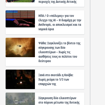
περιοχές της Δυτικής Αττικής
ΗΠΑ / Ο «πόλεμος» για τον
έλεγχο της ΑΙ – Η διαμάχη με την
Anthropic, οι αποκλεισμοί και τα
νομικά όρια
Ψάθα: Συγκλονίζει το βίντεο της
σύγκρουσης των δύο
ελικοπτέρων – Χωρίς τις
αισθήσεις τους οι πιλότοι του
δεύτερου
Ξανά στο σκοτάδι η Κούβα:
Χωρίς ρεύμα το 1/3 των
επαρχιών της
Σύγκρουση δύο ελικοπτέρων
στο πύρινο μέτωπο της δυτικής