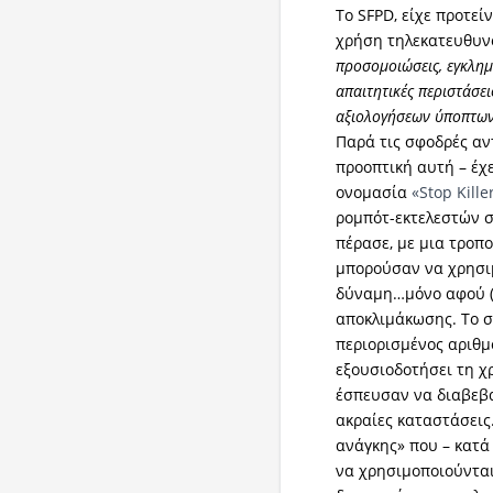
Το SFPD, είχε προτεί
χρήση τηλεκατευθυν
προσομοιώσεις, εγκλημα
απαιτητικές περιστάσει
αξιολογήσεων ύποπτω
Παρά τις σφοδρές αν
προοπτική αυτή – έχ
ονομασία
«Stop Kille
ρομπότ-εκτελεστών σ
πέρασε, με μια τροπο
μπορούσαν να χρησι
δύναμη…μόνο αφού (β
αποκλιμάκωσης. Το σ
περιορισμένος αριθ
εξουσιοδοτήσει τη χ
έσπευσαν να διαβεβ
ακραίες καταστάσεις.
ανάγκης» που – κατά
να χρησιμοποιούντα