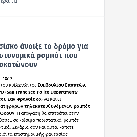
ερα...
σίσκο άνοιξε το δρόμο για
στυνομικά ρομπότ που
 σκοτώνουν
- 18:17
 του κυβερνώντος
Συμβουλίου Εποπτών
,
PD (San Francisco Police Department/
του Σαν Φρανσίσκο)
να κάνει
νατηφόρων τηλεκατευθυνόμενων ρομπότ
τώσουν
. Η απόφαση θα επιτρέπει στην
σσει, σε κρίσιμα περιστατικά, ρομπότ
τικά. Σενάρια σαν και αυτά, κάποτε
ϊόντα επιστημονικής φαντασίας.