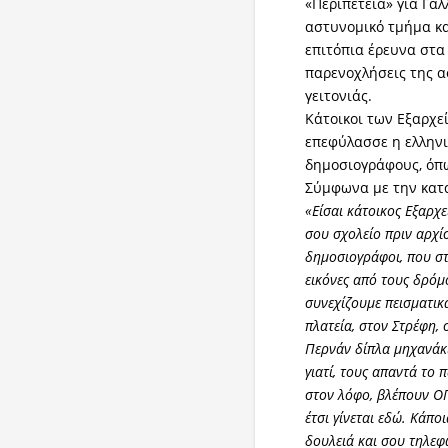
«Περιπέτεια» για Γά
αστυνομικό τμήμα κα
επιτόπια έρευνα στα
παρενοχλήσεις της α
γειτονιάς.
Κάτοικοι των Εξαρχε
επεφύλασσε η ελληνι
δημοσιογράφους, όπως
Σύμφωνα με την κατα
«Είσαι κάτοικος Εξαρχε
σου σχολείο πριν αρχίσ
δημοσιογράφοι, που στ
εικόνες από τους δρόμο
συνεχίζουμε πεισματικά
πλατεία, στον Στρέφη, 
Περνάν δίπλα μηχανάκι
γιατί, τους απαντά το 
στον λόφο, βλέπουν ΟΠ
έτσι γίνεται εδώ. Κάποι
δουλειά και σου τηλεφ