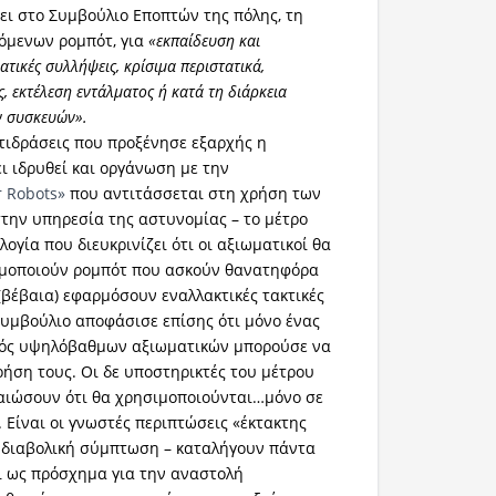
νει στο Συμβούλιο Εποπτών της πόλης, τη
όμενων ρομπότ, για
«εκπαίδευση και
τικές συλλήψεις, κρίσιμα περιστατικά,
ς, εκτέλεση εντάλματος ή κατά τη διάρκεια
ν συσκευών».
τιδράσεις που προξένησε εξαρχής η
ει ιδρυθεί και οργάνωση με την
r Robots»
που αντιτάσσεται στη χρήση των
την υπηρεσία της αστυνομίας – το μέτρο
λογία που διευκρινίζει ότι οι αξιωματικοί θα
μοποιούν ρομπότ που ασκούν θανατηφόρα
έβαια) εφαρμόσουν εναλλακτικές τακτικές
υμβούλιο αποφάσισε επίσης ότι μόνο ένας
μός υψηλόβαθμων αξιωματικών μπορούσε να
ρήση τους. Οι δε υποστηρικτές του μέτρου
αιώσουν ότι θα χρησιμοποιούνται…μόνο σε
 Είναι οι γνωστές περιπτώσεις «έκτακτης
 διαβολική σύμπτωση – καταλήγουν πάντα
ι ως πρόσχημα για την αναστολή