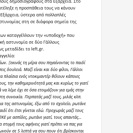
λλους δημοσιογράφους στα Εξάρχεια. Στο
τέληξε η προσπάθεια τους να κάνουν
 Εξάρχεια, ύστερα από πολλαπλές
στυνομίας στη σε διάφορα σημεία της
ίων καταγγέλλουν την «υποδοχή» που
κή αστυνομία σε δύο Γάλλους
 μεταδίδει το left.gr.
γγελία:
ίων. Ξεκινάς τη μέρα σου πηγαίνοντας το παιδί
εις δουλειά. Μαζί είναι και δύο φίλοι, Γάλλοι
α πλαίσια ενός ντοκιμαντέρ θέλουν κάποιες
υς, την καθημερινότητά μας και κυρίως το γιατί
 να λέμε όχι σε όσα ετοιμάζουν για εμάς στην
στη συνοικία. Περπατάς μαζί τους, μιλάς κλπ.
α της αστυνομίας, έξω από το σχολείο, ρωτάνε
παιδί ότι έτσι γίνεται εδώ. Προχωράς μαζί τους
ΚΕ με ασπίδες, ρωτάνε γιατί, τους απαντάς…
α στιγμή τους αφήνεις γιατί πρέπει να πας για
ωνούν σε 5 λεπτά να σου πουν ότι βρίσκονται