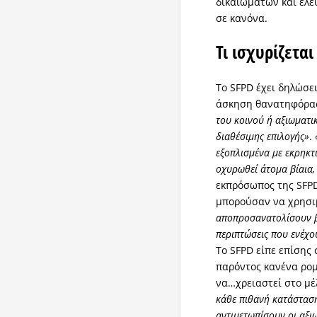
δικαιωμάτων και ελε
σε κανόνα.
Τι ισχυρίζεται
Το SFPD έχει δηλώσε
άσκηση θανατηφόρα
του κοινού ή αξιωματικ
διαθέσιμης επιλογής»
.
εξοπλισμένα με εκρηκτ
οχυρωθεί άτομα βίαια,
εκπρόσωπος της SFPD
μπορούσαν να χρησι
αποπροσανατολίσουν βί
περιπτώσεις που ενέχο
Το SFPD είπε επίσης
παρόντος κανένα ρομ
να…χρειαστεί στο μέ
κάθε πιθανή κατάσταση
αντιμετωπίσουν οι αξιω