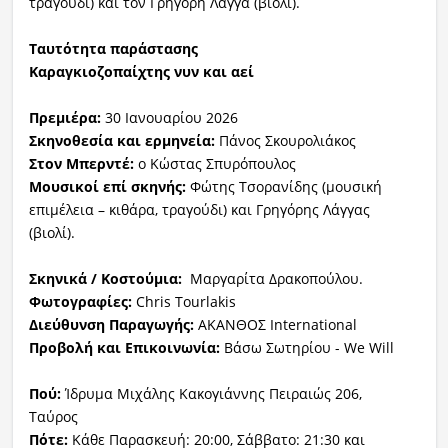
τραγούδι) και τον Γρηγόρη Λάγγα (βιολί).
Ταυτότητα παράστασης
Καραγκιοζοπαίχτης νυν και αεί
Πρεμιέρα:
30 Ιανουαρίου 2026
Σκηνοθεσία και ερμηνεία:
Πάνος Σκουρολιάκος
Στον Μπερντέ:
ο Κώστας Σπυρόπουλος
Μουσικοί επί σκηνής:
Φώτης Τσορανίδης (μουσική
επιμέλεια – κιθάρα, τραγούδι) και Γρηγόρης Λάγγας
(βιολί).
Σκηνικά / Κοστούμια:
Μαργαρίτα Δρακοπούλου.
Φωτογραφίες:
Chris Tourlakis
Διεύθυνση Παραγωγής:
ΑΚΑΝΘΟΣ International
Προβολή και Επικοινωνία:
Βάσω Σωτηρίου - We Will
Πού:
Ίδρυμα Μιχάλης Κακογιάννης Πειραιώς 206,
Ταύρος
Πότε:
Κάθε Παρασκευή: 20:00, Σάββατο: 21:30 και