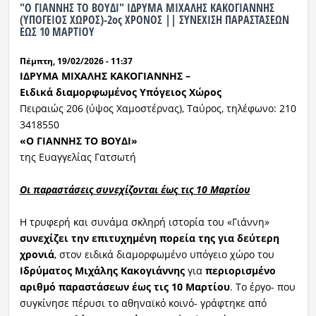
"Ο ΓΙΑΝΝΗΣ ΤΟ ΒΟΥΔΙ" ΙΔΡΥΜΑ ΜΙΧΑΛΗΣ ΚΑΚΟΓΙΑΝΝΗΣ
(ΥΠΟΓΕΙΟΣ ΧΩΡΟΣ)-2ος ΧΡΟΝΟΣ || ΣΥΝΕΧΙΣΗ ΠΑΡΑΣΤΑΣΕΩΝ
ΕΩΣ 10 ΜΑΡΤΙΟΥ
Πέμπτη, 19/02/2026 - 11:37
ΙΔΡΥΜΑ ΜΙΧΑΛΗΣ ΚΑΚΟΓΙΑΝΝΗΣ
–
Ειδικά διαμορφωμένος
Υ
πόγειος
Χ
ώρος
Πειραιώς 206 (ύψος Χαμοστέρνας), Ταύρος, τηλέφωνο: 210
3418550
«Ο ΓΙΑΝΝΗΣ ΤΟ ΒΟΥΔΙ»
της Ευαγγελίας Γατσωτή
Οι παραστάσεις συνεχίζονται έως τις 10 Μαρτίου
Η τρυφερή και συνάμα σκληρή ιστορία του «Γιάννη»
συνεχίζει την επιτυχημένη πορεία της
για δεύτερη
χρονιά
, στον ειδικά διαμορφωμένο υπόγειο χώρο του
Ιδρύματος Μιχάλης Κακογιάννης
για
περιορισμένο
αριθμό
παραστάσεων
έως τις 10 Μαρτίου
. Το έργο- που
συγκίνησε πέρυσι το αθηναϊκό κοινό- γράφτηκε από