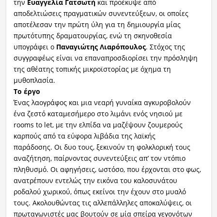
την
Ευαγγελία
Γατσωτή
και προέκυψε από
αποδελτιώσεις πραγματικών συνεντεύξεων, οι οποίες
αποτέλεσαν την πρώτη ύλη για τη δημιουργία μίας
πρωτότυπης δραματουργίας, ενώ τη σκηνοθεσία
υπογράφει ο
Παναγιώτης
Λιαρόπουλος
. Στόχος της
συγγραφέως είναι να επαναπροσδιορίσει την πρόσληψη
της αθέατης τοπικής μικροϊστορίας με όχημα τη
μυθοπλασία.
Το έργο
Ένας λαογράφος και μια νεαρή γυναίκα αγκυροβολούν
ένα ζεστό καταμεσήμερο στο λιμάνι ενός νησιού με
rooms to let, με την ελπίδα να μαζέψουν ζουμερούς
καρπούς από τα εύφορα λιβάδια της λαϊκής
παράδοσης. Οι δυο τους, ξεκινούν τη φολκλορική τους
αναζήτηση, παίρνοντας συνεντεύξεις απ’ τον ντόπιο
πληθυσμό. Οι αφηγήσεις, ωστόσο, που έρχονται στο φως,
ανατρέπουν εντελώς την εικόνα του καλοσυνάτου
ροδαλού χωρικού, όπως εκείνοι την έχουν στο μυαλό
τους. Ακολουθώντας τις αλλεπάλληλες αποκαλύψεις, οι
πρωταγωνιστές μας βουτούν σε μία σπείρα γεγονότων