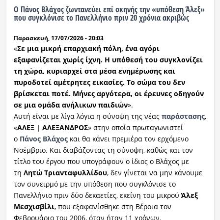
Ο Πάνος Βλάχος ζωντανεύει επί σκηνής την «υπόθεση Άλεξ»
που συγκλόνισε το Πανελλήνιο πριν 20 χρόνια ακριβώς
Ραδιόφωνο
LIVE
Παρασκευή, 17/07/2026 - 20:03
«
Σε μια μικρή επαρχιακή πόλη, ένα αγόρι
Εκπομπές
εξαφανίζεται χωρίς ίχνη. Η υπόθεσή του συγκλονίζει
τη χώρα, κυριαρχεί στα μέσα ενημέρωσης και
πυροδοτεί αμέτρητες εικασίες. Το σώμα του δεν
Πολιτισμός
βρίσκεται ποτέ. Μήνες αργότερα, οι έρευνες οδηγούν
σε μια ομάδα ανήλικων παιδιών
».
Αυτή είναι με λίγα λόγια η σύνοψη της νέας
παράστασης
,
«
ΑΛΕΞ | ΑΛΕΞΑΝΔΡΟΣ
» στην οποία πρωταγωνιστεί
ο
Πάνος Βλάχος
και θα κάνει πρεμιέρα τον ερχόμενο
Νοέμβριο. Και διαβάζοντας τη σύνοψη, καθώς και τον
τίτλο του έργου που υπογράφουν ο ίδιος ο Βλάχος με
τη
Λητώ Τριανταφυλλίδου
, δεν γίνεται να μην κάνουμε
τον συνειρμό με την υπόθεση που συγκλόνισε το
Πανελλήνιο πριν δύο δεκαετίες, εκείνη του μικρού
Άλεξ
Μεσχισβίλι
, που εξαφανίσθηκε στη Βέροια τον
Φεβρουάριο του 2006, όταν ήταν 11 χρόνων.