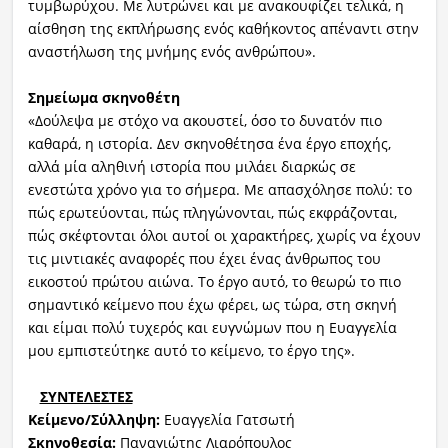
τυμβωρύχου. Με λυτρώνει και με ανακουφίζει τελικά, η
αίσθηση της εκπλήρωσης ενός καθήκοντος απέναντι στην
αναστήλωση της μνήμης ενός ανθρώπου».
Σημείωμα σκηνοθέτη
«Δούλεψα με στόχο να ακουστεί, όσο το δυνατόν πιο
καθαρά, η ιστορία. Δεν σκηνοθέτησα ένα έργο εποχής,
αλλά μία αληθινή ιστορία που μιλάει διαρκώς σε
ενεστώτα χρόνο για το σήμερα. Με απασχόλησε πολύ: το
πώς ερωτεύονται, πώς πληγώνονται, πώς εκφράζονται,
πώς σκέφτονται όλοι αυτοί οι χαρακτήρες, χωρίς να έχουν
τις μιντιακές αναφορές που έχει ένας άνθρωπος του
εικοστού πρώτου αιώνα. Το έργο αυτό, το θεωρώ το πιο
σημαντικό κείμενο που έχω φέρει, ως τώρα, στη σκηνή
και είμαι πολύ τυχερός και ευγνώμων που η Ευαγγελία
μου εμπιστεύτηκε αυτό το κείμενο, το έργο της».
ΣΥΝΤΕΛΕΣΤΕΣ
Κείμενο/Σύλληψη:
Ευαγγελία Γατσωτή
Σκηνοθεσία:
Παναγιώτης Λιαρόπουλος