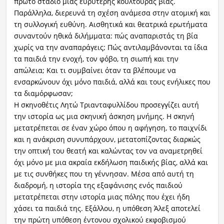
πρώτο στάδιο μιας ευρύτερης κουλτούρας βίας.
Παράλληλα, διερευνά τη σχέση ανάμεσα στην ατομική και
τη συλλογική ευθύνη. Αισθητικά και θεατρικά ερωτήματα
συναντούν ηθικά διλήμματα: πώς αναπαριστάς τη βία
χωρίς να την αναπαράγεις; Πώς αντιλαμβάνονται τα ίδια
τα παιδιά την ενοχή, τον φόβο, τη σιωπή και την
απώλεια; Και τι συμβαίνει όταν τα βλέπουμε να
ενσαρκώνουν όχι μόνο παιδιά, αλλά και τους ενήλικες που
τα διαμόρφωσαν;
Η σκηνοθέτις Λητώ Τριανταφυλλίδου προσεγγίζει αυτή
την ιστορία ως μια σκηνική άσκηση μνήμης. Η σκηνή
μετατρέπεται σε έναν χώρο όπου η αφήγηση, το παιχνίδι
και η ανάκριση συνυπάρχουν, μετατοπίζοντας διαρκώς
την οπτική του θεατή και καλώντας τον να αναμετρηθεί
όχι μόνο με μια ακραία εκδήλωση παιδικής βίας, αλλά και
με τις συνθήκες που τη γέννησαν. Μέσα από αυτή τη
διαδρομή, η ιστορία της εξαφάνισης ενός παιδιού
μετατρέπεται στην ιστορία μιας πόλης που έχει ήδη
χάσει τα παιδιά της. Εξάλλου, η υπόθεση Άλεξ αποτελεί
την πρώτη υπόθεση έντονου σχολικού εκφοβισμού