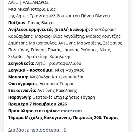
ΑΛΕΞ | ΑΛΕΞΑΝΔΡΟΣ
Μια Μικρή Ιστορία Βίας
της Λητώς Τριανταφυλλίδου και του Πάνου Βλάχου
Παίζουν:
Πάνος Βλάχος
Ανήλικοι ερμηνευτές (διπλή διανομή):
Χριστόφορος
Καρδαχάκης, Μάρκος Ηλίας Λογοθέτης, Μάριος Λούντζης,
Δημήτρης Μακρόπουλος, Αντώνης Μαργαρίτης, Στέφανος
Πελεκάνος, Γιάννης Πολιάς, Ιάσονας Ρούσσος, Νίκος
Σκλάβος, Αριστείδης Χαμηλάκης
Σκηνοθεσία:
Λητώ Τριανταφυλλίδου
Σκηνικά – Κοστούμια:
Νίκη Ψυχογιού
Μουσική:
Αλεξάνδρα Κατερινοπούλου
Φωτογραφίες:
Δέσποινα Σπύρου
Επικοινωνία:
Αντώνης Κοκολάκης
Παραγωγή:
Θεατρικές Επιχειρήσεις Τάγαρη
Πρεμιέρα 7 Νοεμβρίου 2026
Προπώληση εισιτηρίων:
more.com
Ίδρυμα Μιχάλης Κακογιάννης: Πειραιώς 206, Ταύρος
Διαβάστε περισσότερα...