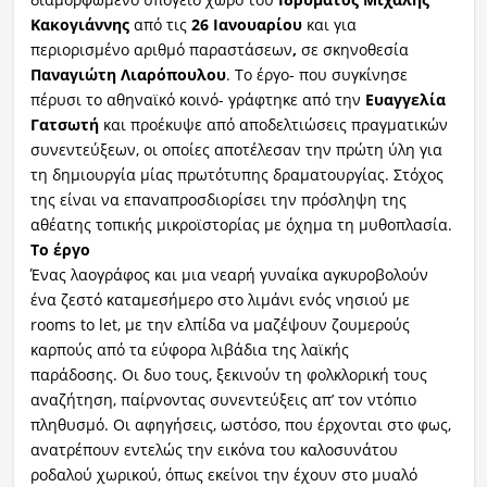
Κακογιάννης
από τις
26
Ιανουαρίου
και για
περιορισμένο αριθμό παραστάσεων
,
σε σκηνοθεσία
Παναγιώτη
Λιαρόπουλου
. Το έργο- που συγκίνησε
πέρυσι το αθηναϊκό κοινό- γράφτηκε από την
Ευαγγελία
Γατσωτή
και προέκυψε από αποδελτιώσεις πραγματικών
συνεντεύξεων, οι οποίες αποτέλεσαν την πρώτη ύλη για
τη δημιουργία μίας πρωτότυπης δραματουργίας. Στόχος
της είναι να επαναπροσδιορίσει την πρόσληψη της
αθέατης τοπικής μικροϊστορίας με όχημα τη μυθοπλασία.
Το έργο
Ένας λαογράφος και μια νεαρή γυναίκα αγκυροβολούν
ένα ζεστό καταμεσήμερο στο λιμάνι ενός νησιού με
rooms to let, με την ελπίδα να μαζέψουν ζουμερούς
καρπούς από τα εύφορα λιβάδια της λαϊκής
παράδοσης. Οι δυο τους, ξεκινούν τη φολκλορική τους
αναζήτηση, παίρνοντας συνεντεύξεις απ’ τον ντόπιο
πληθυσμό. Οι αφηγήσεις, ωστόσο, που έρχονται στο φως,
ανατρέπουν εντελώς την εικόνα του καλοσυνάτου
ροδαλού χωρικού, όπως εκείνοι την έχουν στο μυαλό