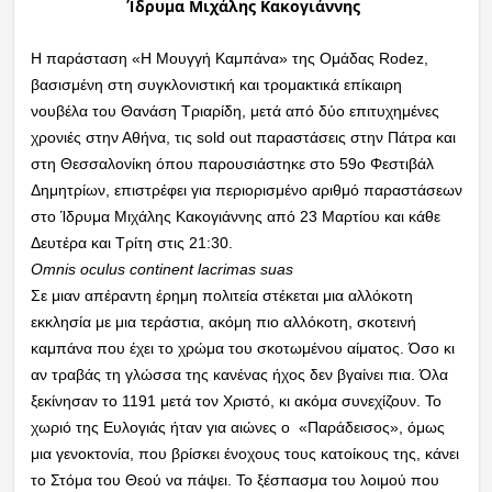
Ίδρυμα Μιχάλης Κακογιάννης
Η παράσταση «Η Μουγγή Καμπάνα» της Ομάδας Rodez,
βασισμένη στη συγκλονιστική και τρομακτικά επίκαιρη
νουβέλα του Θανάση Τριαρίδη, μετά από δύο επιτυχημένες
χρονιές στην Αθήνα, τις sold out παραστάσεις στην Πάτρα και
στη Θεσσαλονίκη όπου παρουσιάστηκε στο 59ο Φεστιβάλ
Δημητρίων, επιστρέφει για περιορισμένο αριθμό παραστάσεων
στο Ίδρυμα Μιχάλης Κακογιάννης από 23 Μαρτίου και κάθε
Δευτέρα και Τρίτη στις 21:30.
Omnis oculus continent lacrimas suas
Σε μιαν απέραντη έρημη πολιτεία στέκεται μια αλλόκοτη
εκκλησία με μια τεράστια, ακόμη πιο αλλόκοτη, σκοτεινή
καμπάνα που έχει το χρώμα του σκοτωμένου αίματος. Όσο κι
αν τραβάς τη γλώσσα της κανένας ήχος δεν βγαίνει πια. Όλα
ξεκίνησαν το 1191 μετά τον Χριστό, κι ακόμα συνεχίζουν. Το
χωριό της Ευλογιάς ήταν για αιώνες ο «Παράδεισος», όμως
μια γενοκτονία, που βρίσκει ένοχους τους κατοίκους της, κάνει
το Στόμα του Θεού να πάψει. Το ξέσπασμα του λοιμού που