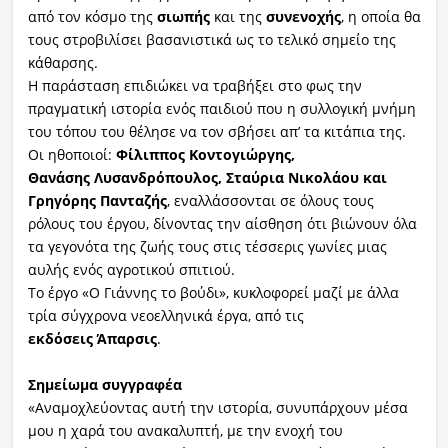
από τον κόσμο της
σιωπής
και της
συ
νενοχή
ς
, η οποία θα
τους στροβιλίσει βασανιστικά ως το τελικό σημείο της
κάθαρσης.
Η παράσταση επιδιώκει να τραβήξει στο φως την
πραγματική ιστορία ενός παιδιού που η συλλογική μνήμη
του τόπου του θέλησε να τον σβήσει απ’ τα κιτάπια της.
Οι ηθοποιοί:
Φίλιππο
ς
Κοντογιώργη
ς
,
Θανάση
ς
Λυσανδρόπουλο
ς
,
Σταύρια
Νικολάου και
Γρηγόρη
ς
Πανταζή
ς
, εναλλάσσονται σε όλους τους
ρόλους του έργου, δίνοντας την αίσθηση ότι βιώνουν όλα
τα γεγονότα της ζωής τους στις τέσσερις γωνίες μιας
αυλής ενός αγροτικού σπιτιού.
Το έργο «Ο Γιάννης το βούδι», κυκλοφορεί μαζί με άλλα
τρία σύγχρονα νεοελληνικά έργα, από τις
εκδόσεις
Άπαρσις
.
Σημείωμα
συγγραφέα
«Αναμοχλεύοντας αυτή την ιστορία, συνυπάρχουν μέσα
μου η χαρά του ανακαλυπτή, με την ενοχή του