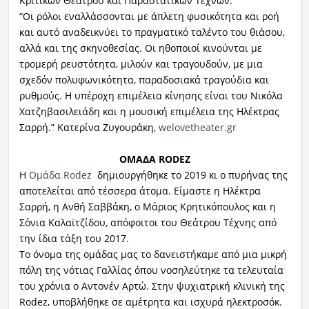
Κριτικών Θεάτρου και Παραστατικών Τεχνών.
“Οι ρόλοι εναλλάσσονται με άπλετη φυσικότητα και ροή
και αυτό αναδεικνύει το πραγματικό ταλέντο του θιάσου,
αλλά και της σκηνοθεσίας. Οι ηθοποιοί κινούνται με
τρομερή ρευστότητα, μιλούν και τραγουδούν, με μια
σχεδόν πολυφωνικότητα, παραδοσιακά τραγούδια και
ρυθμούς. Η υπέροχη επιμέλεια κίνησης είναι του Νικόλα
Χατζηβασιλειάδη και η μουσική επιμέλεια της Ηλέκτρας
Σαρρή.” Κατερίνα Ζυγουράκη,
welovetheater.gr
ΟΜΑΔΑ RODEZ
Η
Oμάδα Rodez
δημιουργήθηκε το 2019 κι ο πυρήνας της
αποτελείται από τέσσερα άτομα. Είμαστε η Ηλέκτρα
Σαρρή, η Ανθή Σαββάκη, ο Μάριος Κρητικόπουλος και η
Σόνια Καλαϊτζίδου, απόφοιτοι του Θεάτρου Τέχνης από
την ίδια τάξη του 2017.
Το όνομα της ομάδας μας το δανειστήκαμε από μια μικρή
πόλη της νότιας Γαλλίας όπου νοσηλεύτηκε τα τελευταία
του χρόνια ο Αντονέν Αρτώ. Στην ψυχιατρική κλινική της
Rodez, υποβλήθηκε σε αμέτρητα και ισχυρά ηλεκτροσόκ.